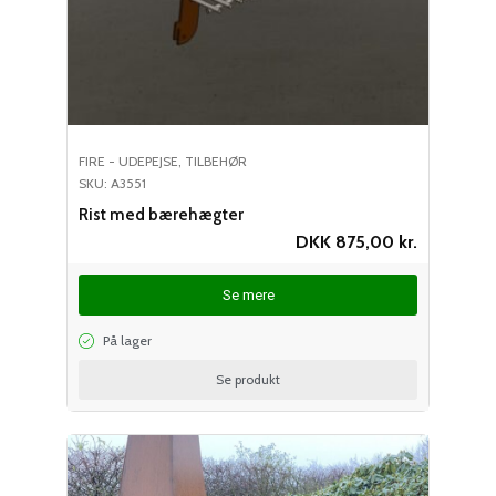
FIRE - UDEPEJSE
,
TILBEHØR
SKU: A3551
Rist med bærehægter
DKK
875,00
kr.
Se mere
På lager
Se produkt