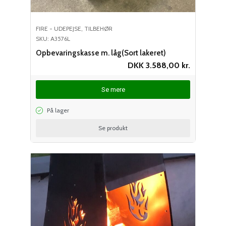
FIRE - UDEPEJSE
,
TILBEHØR
SKU: A3576L
Opbevaringskasse m. låg(Sort lakeret)
DKK
3.588,00
kr.
Se mere
På lager
Se produkt