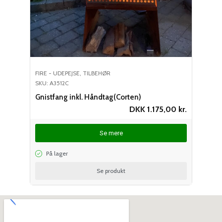
FIRE - UDEPEJSE
,
TILBEHØR
SKU: A3512C
Gnistfang inkl. Håndtag(Corten)
DKK
1.175,00
kr.
Se mere
På lager
Se produkt