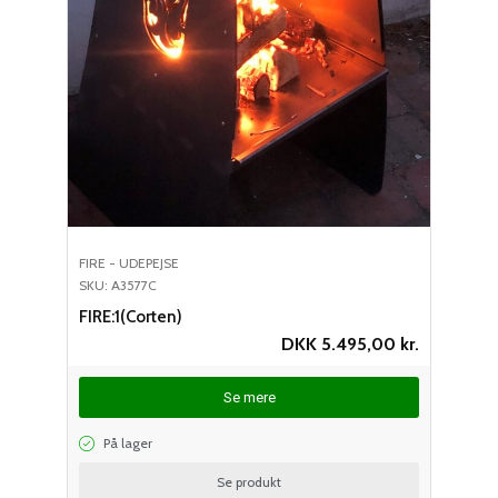
FIRE - UDEPEJSE
SKU: A3577C
FIRE:1(Corten)
DKK
5.495,00
kr.
Se mere
På lager
Se produkt