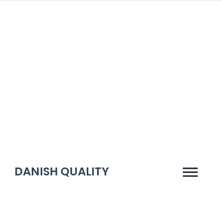
Gå
til
indholdet
DANISH QUALITY