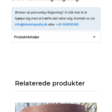
Ønsker du personlig rådgivning? Vi står klar til at
hjælpe dig med at træffe det rette valg. Kontakt os via
info@danishquality.dk
eller
+45 90808380
Produktdetaljer
Navn:
FIRE:1(Corten)
SKU:
A3577C
Størrelse:
75 × 80 × 180 cm
Vægt:
Ikke angivet
Relaterede produkter