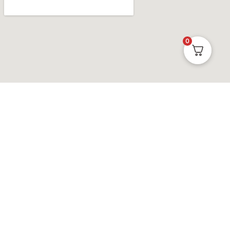
0
DANISH QUALITY
Danske produkter, produceret i Danmark. Mere end 20 års
erfaring med produktion. Alle priser er inklusive moms, men
eksklusive fragt og emballage.