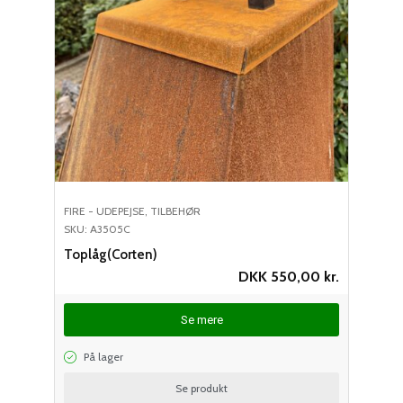
FIRE - UDEPEJSE
,
TILBEHØR
SKU: A3505C
Toplåg(Corten)
DKK
550,00
kr.
Se mere
På lager
Se produkt