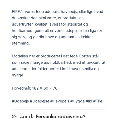
FIRE:1, vores fede udepejs, havepejs, eller lige hvad
du ønsker den skal være, et produkt i en
uovertruffen kvalitet, svejst for stabilitet og
holdbarhed, generelt er vores udepejse i en liga for
sig selv, og gir din have og uderum en lækker
stemning.
Modellen her er produceret i det fede Corten stål,
som sikre mange års holdbarhed, med et lækkert råt
udseende der falder perfekt ind i havens miljø og
hygge…
Hovedmål: 182 x 60 x 76
#Udepejs #Udepejse #Havepejs #Hygge #Ild #Fire
Ønsker du
Personlig rådgivning?