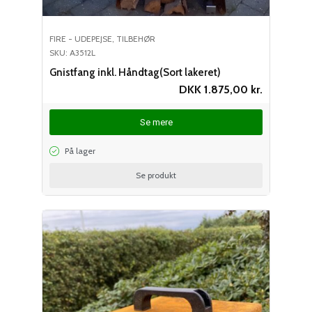
FIRE - UDEPEJSE
,
TILBEHØR
SKU: A3512L
Gnistfang inkl. Håndtag(Sort lakeret)
DKK
1.875,00
kr.
Se mere
På lager
Se produkt