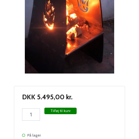
DKK
5.495,00
kr.
FIRE:1(Corten)
Tilføj til kurv
antal
På lager