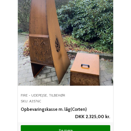
FIRE - UDEPEJSE
,
TILBEHØR
SKU: A3576C
Opbevaringskasse m. låg(Corten)
DKK
2.325,00
kr.
Se mere