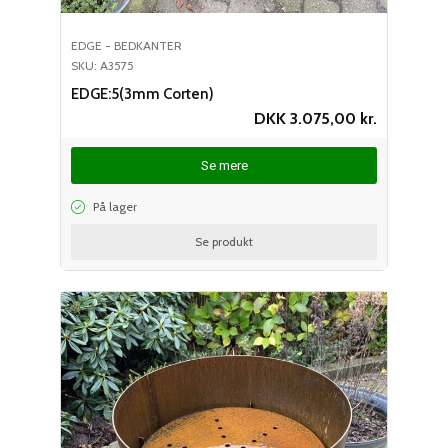
EDGE - BEDKANTER
SKU: A3575
EDGE:5(3mm Corten)
DKK
3.075,00
kr.
Se mere
På lager
Se produkt