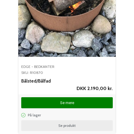
EDGE - BEDKANTER
SKU: R10870
Bålsted/Bålfad
DKK
2.190,00
kr.
Se mere
På lager
Se produkt