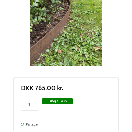
DKK
765,00
kr.
EDGE:6(5mm
Tilføj til kurv
Corten)
antal
På lager