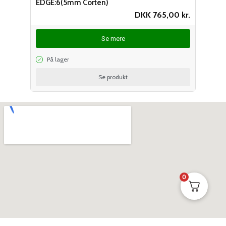
EDGE:6(5mm Corten)
DKK
765,00
kr.
Se mere
På lager
Se produkt
0