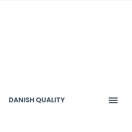
Gå
til
indholdet
DANISH QUALITY