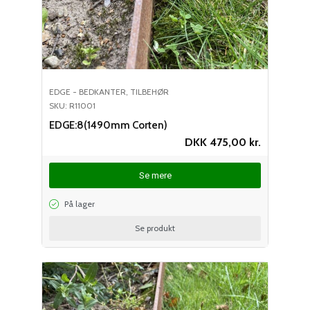
EDGE - BEDKANTER
,
TILBEHØR
SKU: R11001
EDGE:8(1490mm Corten)
DKK
475,00
kr.
Se mere
På lager
Se produkt