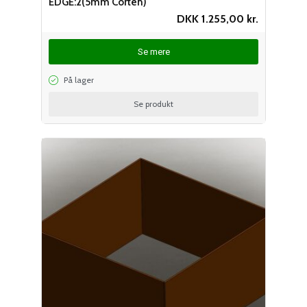
EDGE:2(5mm Corten)
DKK
1.255,00
kr.
Se mere
På lager
Se produkt