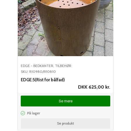
EDGE - BEDKANTER
,
TILBEHØR
SKU: R10980/R10810
EDGE:5(Rist for bålfad)
DKK
625,00
kr.
Se mere
På lager
Se produkt