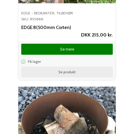
EDGE - BEDKANTER
,
TILBEHØR
SKU: R10888
EDGE:8(500mm Corten)
DKK
215,00
kr.
Se mere
På lager
Se produkt