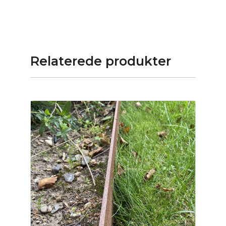
SKU:
R10988
Størrelse:
80 × 30 × 50 cm
Vægt:
Ikke angivet
Relaterede produkter